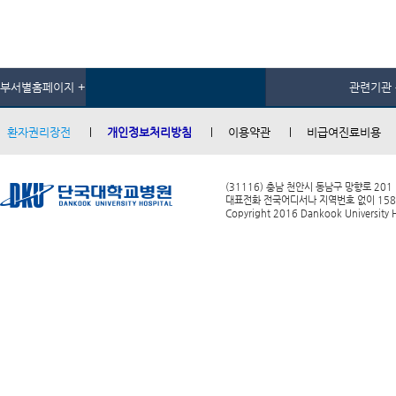
부서별홈페이지 +
관련기관 
환자권리장전
개인정보처리방침
이용약관
비급여진료비용
(31116) 충남 천안시 동남구 망향로 201
대표전화 전국어디서나 지역번호 없이 1588-0
Copyright 2016 Dankook University Ho