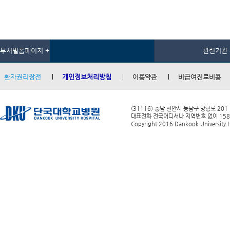
부서별홈페이지 +
관련기관 
환자권리장전
개인정보처리방침
이용약관
비급여진료비용
(31116) 충남 천안시 동남구 망향로 201
대표전화 전국어디서나 지역번호 없이 1588-0
Copyright 2016 Dankook University Ho