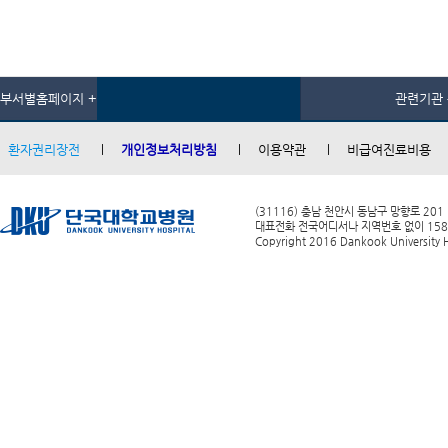
부서별홈페이지 +
관련기관 
환자권리장전
개인정보처리방침
이용약관
비급여진료비용
(31116) 충남 천안시 동남구 망향로 201
대표전화 전국어디서나 지역번호 없이 1588-0
Copyright 2016 Dankook University Ho