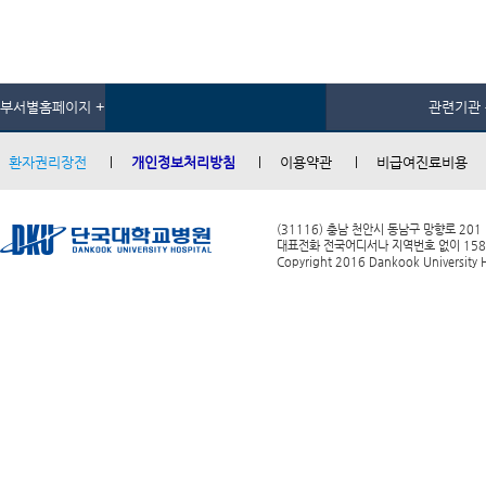
부서별홈페이지 +
관련기관 
환자권리장전
개인정보처리방침
이용약관
비급여진료비용
(31116) 충남 천안시 동남구 망향로 201
대표전화 전국어디서나 지역번호 없이 1588-0
Copyright 2016 Dankook University Ho