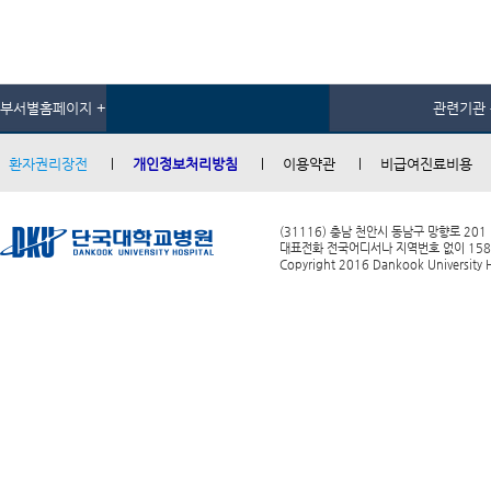
부서별홈페이지 +
관련기관 
환자권리장전
개인정보처리방침
이용약관
비급여진료비용
(31116) 충남 천안시 동남구 망향로 201
대표전화 전국어디서나 지역번호 없이 1588-0
Copyright 2016 Dankook University Ho