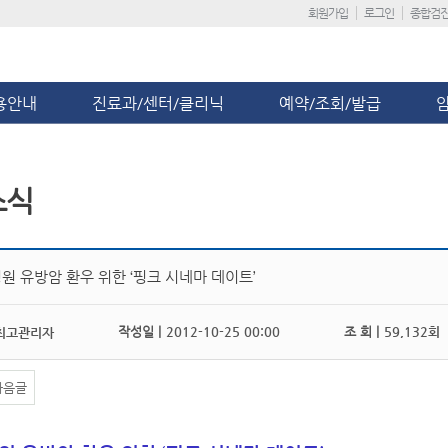
회원가입
로그인
종합검
용안내
진료과/센터/클리닉
예약/조회/발급
소식
원 유방암 환우 위한 ‘핑크 시네마 데이트’
작성일 |
2012-10-25 00:00
조 회 |
59,132회
최고관리자
다음글