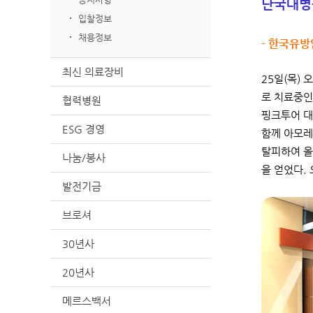
단국대병원
입찰정보
채용정보
- 한국유방
최신 의료장비
25일(목)
로 치료중인
협력병원
핑크투어 대
ESG 경영
함께 아모레
탈피하여 올
나눔/봉사
을 얻었다. 
발전기금
브로셔
30년사
20년사
메르스백서