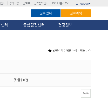
진센터
장례식장
간호부
진료협력센터
DKUH둘러보기
Language
▼
진료안내
진료예약
암센터
종합검진센터
건강정보
병원소개 > 병원소식 > 병원뉴스
댓 글 |
0건
목록