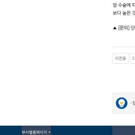
암 수술에 
보다 높은 
▲ [문의] 
이전글
부서별홈페이지 +