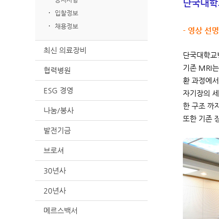
단국대학교
입찰정보
채용정보
- 영상 선
최신 의료장비
단국대학교병원
기존 MRI
협력병원
환 과정에서
ESG 경영
자기장의 세
한 구조 까
나눔/봉사
또한 기존 
발전기금
브로셔
30년사
20년사
메르스백서