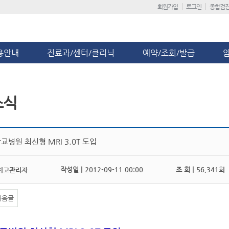
회원가입
로그인
종합검
용안내
진료과/센터/클리닉
예약/조회/발급
소식
병원 최신형 MRI 3.0T 도입
작성일 |
2012-09-11 00:00
조 회 |
56,341회
최고관리자
다음글