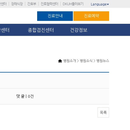
진센터
장례식장
간호부
진료협력센터
DKUH둘러보기
Language
▼
진료안내
진료예약
암센터
종합검진센터
건강정보
병원소개 > 병원소식 > 병원뉴스
댓 글 |
0건
목록