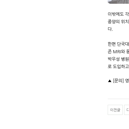
이밖에도 각
종양의 위치
다.
한편 단국대
존 MRI와 
박우성 병원
로 도입하고
▲ [문의] 영
이전글