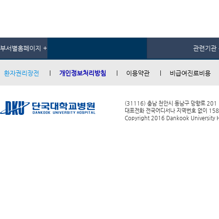
부서별홈페이지 +
관련기관 
환자권리장전
개인정보처리방침
이용약관
비급여진료비용
(31116) 충남 천안시 동남구 망향로 201
대표전화 전국어디서나 지역번호 없이 1588-0
Copyright 2016 Dankook University Ho