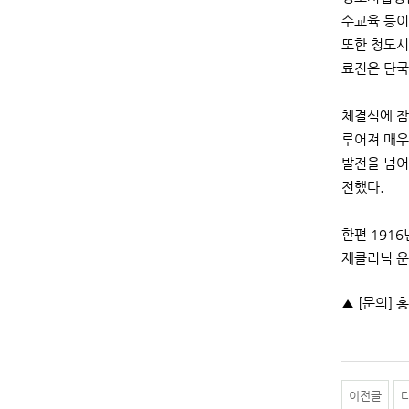
수교육 등이
또한 청도시
료진은 단국
체결식에 참
루어져 매우
발전을 넘어
전했다.
한편 191
제클리닉 운
▲ [문의] 홍
이전글