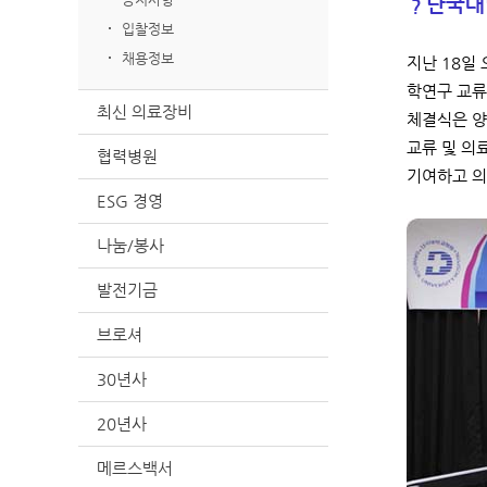
단국대
？
입찰정보
채용정보
지난 18일
학연구 교류
최신 의료장비
체결식은 양
교류 및 의
협력병원
기여하고 의
ESG 경영
나눔/봉사
발전기금
브로셔
30년사
20년사
메르스백서