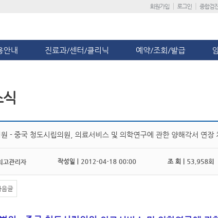
회원가입
로그인
종합검
용안내
진료과/센터/클리닉
예약/조회/발급
소식
원 - 중국 청도시립의원, 의료서비스 및 의학연구에 관한 양해각서 연장
작성일 |
2012-04-18 00:00
조 회 |
53,958회
최고관리자
다음글