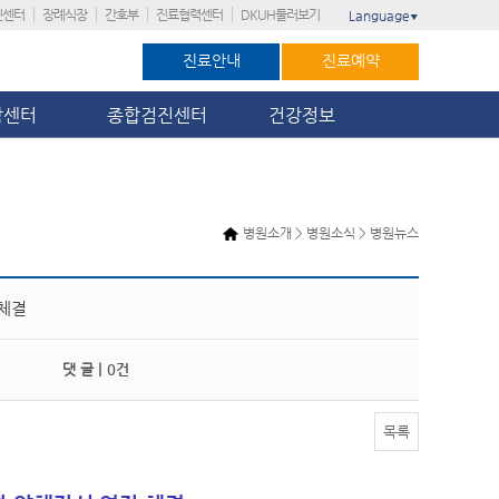
진센터
장례식장
간호부
진료협력센터
DKUH둘러보기
Language
▼
진료안내
진료예약
암센터
종합검진센터
건강정보
병원소개 > 병원소식 > 병원뉴스
 체결
댓 글 |
0건
목록