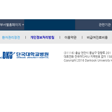
부서별홈페이지 +
관련기관 
환자권리장전
개인정보처리방침
이용약관
비급여진료비용
(31116) 충남 천안시 동남구 망향로 201
대표전화 전국어디서나 지역번호 없이 1588-0
Copyright 2016 Dankook University Ho