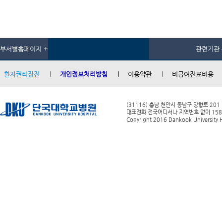
부서별홈페이지 +
관련기관 
환자권리장전
개인정보처리방침
이용약관
비급여진료비용
(31116) 충남 천안시 동남구 망향로 201
대표전화 전국어디서나 지역번호 없이 1588-0
Copyright 2016 Dankook University Ho