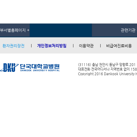
부서별홈페이지 +
관련기관 
환자권리장전
개인정보처리방침
이용약관
비급여진료비용
(31116) 충남 천안시 동남구 망향로 201
대표전화 전국어디서나 지역번호 없이 1588-0
Copyright 2016 Dankook University Ho