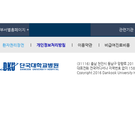
부서별홈페이지 +
관련기관 
환자권리장전
개인정보처리방침
이용약관
비급여진료비용
(31116) 충남 천안시 동남구 망향로 201
대표전화 전국어디서나 지역번호 없이 1588-0
Copyright 2016 Dankook University Ho