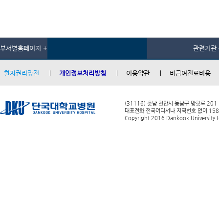
부서별홈페이지 +
관련기관 
환자권리장전
개인정보처리방침
이용약관
비급여진료비용
(31116) 충남 천안시 동남구 망향로 201
대표전화 전국어디서나 지역번호 없이 1588-0
Copyright 2016 Dankook University Ho