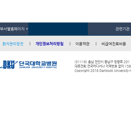
부서별홈페이지 +
관련기관 
환자권리장전
개인정보처리방침
이용약관
비급여진료비용
(31116) 충남 천안시 동남구 망향로 201
대표전화 전국어디서나 지역번호 없이 1588-0
Copyright 2016 Dankook University Ho