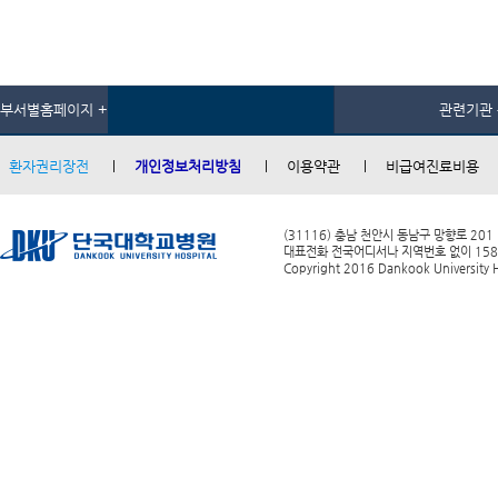
부서별홈페이지 +
관련기관 
환자권리장전
개인정보처리방침
이용약관
비급여진료비용
(31116) 충남 천안시 동남구 망향로 201
대표전화 전국어디서나 지역번호 없이 1588-0
Copyright 2016 Dankook University Ho