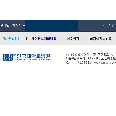
부서별홈페이지 +
관련기관 
환자권리장전
개인정보처리방침
이용약관
비급여진료비용
(31116) 충남 천안시 동남구 망향로 201
대표전화 전국어디서나 지역번호 없이 1588-0
Copyright 2016 Dankook University Ho