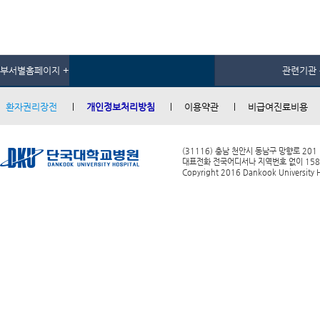
부서별홈페이지 +
관련기관 
환자권리장전
개인정보처리방침
이용약관
비급여진료비용
(31116) 충남 천안시 동남구 망향로 201
대표전화 전국어디서나 지역번호 없이 1588-0
Copyright 2016 Dankook University Ho