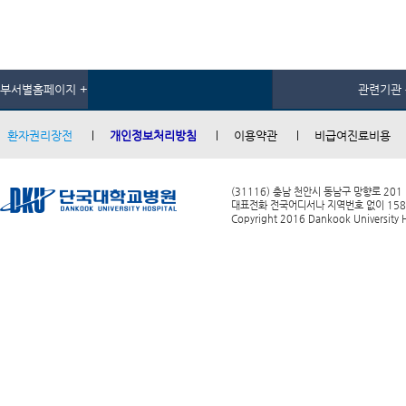
부서별홈페이지 +
관련기관 
환자권리장전
개인정보처리방침
이용약관
비급여진료비용
(31116) 충남 천안시 동남구 망향로 201
대표전화 전국어디서나 지역번호 없이 1588-0
Copyright 2016 Dankook University Ho