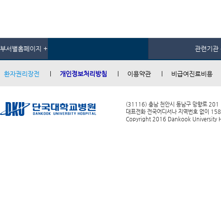
부서별홈페이지 +
관련기관 
환자권리장전
개인정보처리방침
이용약관
비급여진료비용
(31116) 충남 천안시 동남구 망향로 201
대표전화 전국어디서나 지역번호 없이 1588-0
Copyright 2016 Dankook University Ho