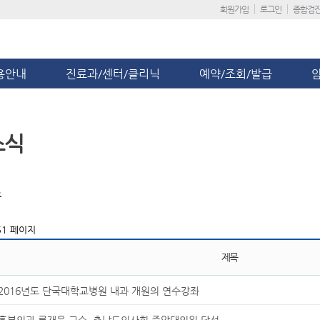
회원가입
로그인
종합검
용안내
진료과/센터/클리닉
예약/조회/발급
소식
스
1 페이지
제목
2016년도 단국대학교병원 내과 개원의 연수강좌
흉부외과 류재욱 교수, 충남도의사회 중앙대의원 당선