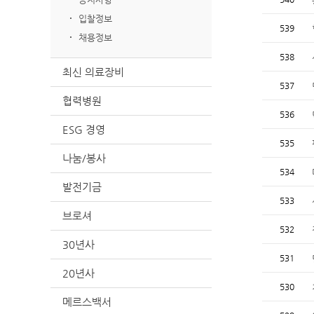
입찰정보
539
채용정보
538
최신 의료장비
537
협력병원
536
ESG 경영
535
나눔/봉사
534
발전기금
533
브로셔
532
30년사
531
20년사
530
메르스백서