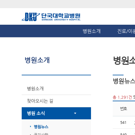
병원소개
진료/이
병원
병원소개
병원뉴
병원소개
5
총 1,291건
찾아오시는 길
번호
병원 소식
541
병원뉴스
공지사항
540