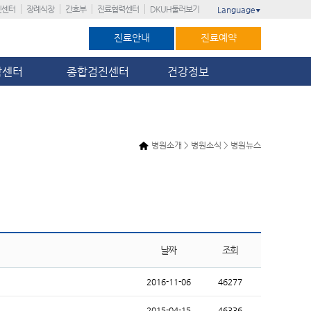
진센터
장례식장
간호부
진료협력센터
DKUH둘러보기
Language
▼
진료안내
진료예약
암센터
종합검진센터
건강정보
병원소개 > 병원소식 > 병원뉴스
날짜
조회
2016-11-06
46277
2015-04-15
46336