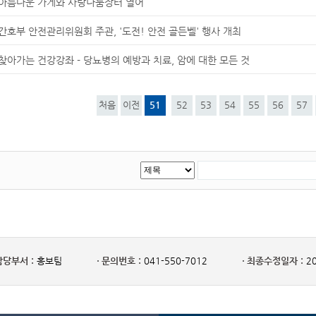
아름다운 가게와 사랑나눔장터 열어
간호부 안전관리위원회 주관, '도전! 안전 골든벨' 행사 개최
찾아가는 건강강좌 - 당뇨병의 예방과 치료, 암에 대한 모든 것
처음
이전
51
52
53
54
55
56
57
담당부서 :
홍보팀
문의번호 :
041-550-7012
최종수정일자 :
20