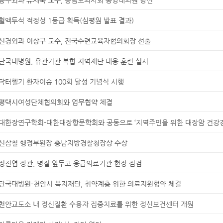
혈액투석 적정성 1등급 획득(심평원 발표 결과)
신경외과 이상구 교수, 전국수련교육자협의회장 선출
단국대병원, 유관기관 복합 지역재난 대응 훈련 실시
닥터헬기 환자이송 100회 달성 기념식 시행
평택시여성단체협의회와 업무협약 체결
대한장연구학회-대한대장항문학회와 공동으로 ‘지역주민을 위한 대장암 건강강
신삼철 행정부원장 충남지방경찰청장상 수상
정진엽 장관, 명절 앞두고 응급의료기관 현장 점검
단국대병원-천안시 복지재단, 취약계층 위한 의료지원협약 체결
천안교도소 내 정신질환 수용자 집중치료를 위한 정신보건센터 개원