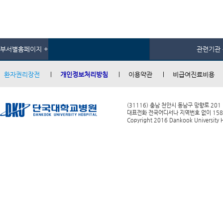
부서별홈페이지 +
관련기관 
환자권리장전
개인정보처리방침
이용약관
비급여진료비용
(31116) 충남 천안시 동남구 망향로 201
대표전화 전국어디서나 지역번호 없이 1588-0
Copyright 2016 Dankook University Ho