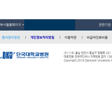
부서별홈페이지 +
관련기관 
환자권리장전
개인정보처리방침
이용약관
비급여진료비용
(31116) 충남 천안시 동남구 망향로 201
대표전화 전국어디서나 지역번호 없이 1588-0
Copyright 2016 Dankook University Ho