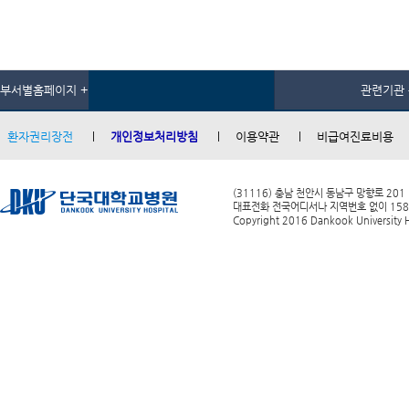
부서별홈페이지 +
관련기관 
환자권리장전
개인정보처리방침
이용약관
비급여진료비용
(31116) 충남 천안시 동남구 망향로 201
대표전화 전국어디서나 지역번호 없이 1588-0
Copyright 2016 Dankook University Ho