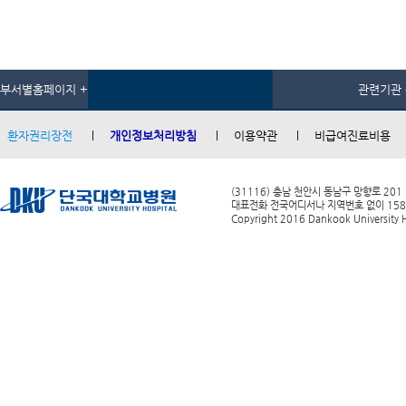
부서별홈페이지 +
관련기관 
환자권리장전
개인정보처리방침
이용약관
비급여진료비용
(31116) 충남 천안시 동남구 망향로 201
대표전화 전국어디서나 지역번호 없이 1588-0
Copyright 2016 Dankook University Ho