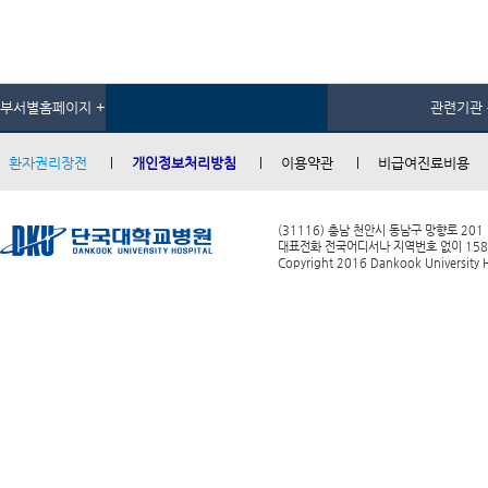
부서별홈페이지 +
관련기관 
환자권리장전
개인정보처리방침
이용약관
비급여진료비용
(31116) 충남 천안시 동남구 망향로 201
대표전화 전국어디서나 지역번호 없이 1588-0
Copyright 2016 Dankook University Ho