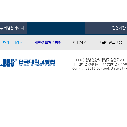
부서별홈페이지 +
관련기관 
환자권리장전
개인정보처리방침
이용약관
비급여진료비용
(31116) 충남 천안시 동남구 망향로 201
대표전화 전국어디서나 지역번호 없이 1588-0
Copyright 2016 Dankook University Ho