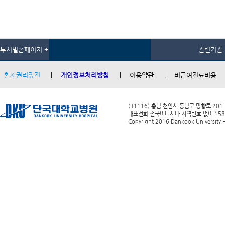
부서별홈페이지 +
관련기관 
환자권리장전
개인정보처리방침
이용약관
비급여진료비용
(31116) 충남 천안시 동남구 망향로 201
대표전화 전국어디서나 지역번호 없이 1588-0
Copyright 2016 Dankook University Ho