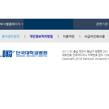
부서별홈페이지 +
관련기관 
환자권리장전
개인정보처리방침
이용약관
비급여진료비용
(31116) 충남 천안시 동남구 망향로 201
대표전화 전국어디서나 지역번호 없이 1588-0
Copyright 2016 Dankook University Ho