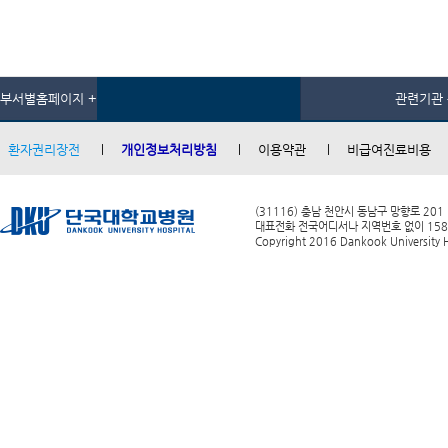
부서별홈페이지 +
관련기관 
환자권리장전
개인정보처리방침
이용약관
비급여진료비용
(31116) 충남 천안시 동남구 망향로 201
대표전화 전국어디서나 지역번호 없이 1588-0
Copyright 2016 Dankook University Ho