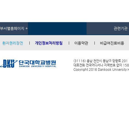
부서별홈페이지 +
관련기관 
환자권리장전
개인정보처리방침
이용약관
비급여진료비용
(31116) 충남 천안시 동남구 망향로 201
대표전화 전국어디서나 지역번호 없이 1588-0
Copyright 2016 Dankook University Ho