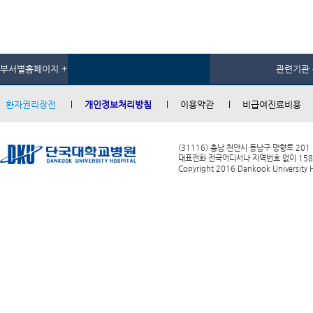
부서별홈페이지 +
관련기관 
환자권리장전
개인정보처리방침
이용약관
비급여진료비용
(31116) 충남 천안시 동남구 망향로 201
대표전화 전국어디서나 지역번호 없이 1588-0
Copyright 2016 Dankook University Ho