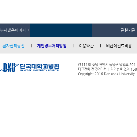
부서별홈페이지 +
관련기관 
환자권리장전
개인정보처리방침
이용약관
비급여진료비용
(31116) 충남 천안시 동남구 망향로 201
대표전화 전국어디서나 지역번호 없이 1588-0
Copyright 2016 Dankook University Ho