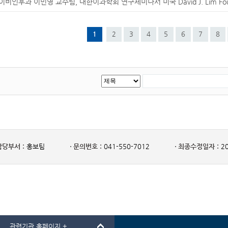
이비인후과 이민영 교수팀, 대한이과학회 연구세미나서 미국 David J. Lim Foun
1
2
3
4
5
6
7
8
담당부서 :
홍보팀
문의번호 :
041-550-7012
최종수정일자 :
20
관련기관 홈페이지 +