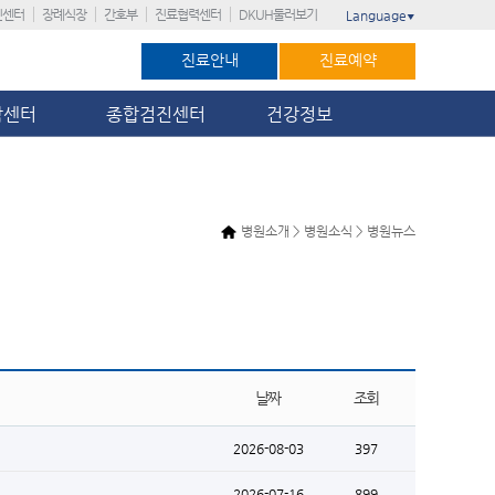
진센터
장례식장
간호부
진료협력센터
DKUH둘러보기
Language
▼
진료안내
진료예약
암센터
종합검진센터
건강정보
병원소개 > 병원소식 > 병원뉴스
날짜
조회
2026-08-03
397
2026-07-16
899