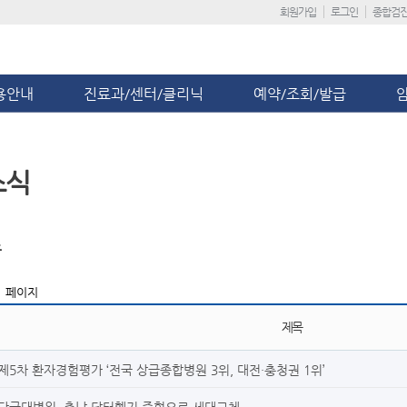
회원가입
로그인
종합검
용안내
진료과/센터/클리닉
예약/조회/발급
소식
스
1 페이지
제목
제5차 환자경험평가 ‘전국 상급종합병원 3위, 대전·충청권 1위’
단국대병원, 충남 닥터헬기 중형으로 세대교체