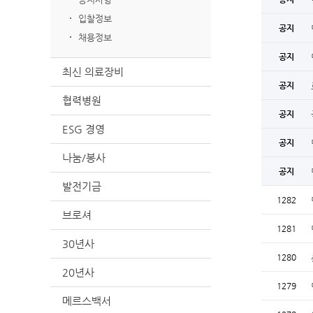
입찰정보
공지
채용정보
공지
최신 의료장비
공지
협력병원
공지
ESG 경영
공지
나눔/봉사
공지
발전기금
1282
브로셔
1281
30년사
1280
20년사
1279
메르스백서