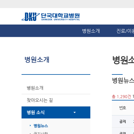
병원소개
진료/이
병원
병원소개
병원뉴
병원소개
총 1,290건
찾아오시는 길
번호
병원 소식
공지
병원뉴스
공지사항
공지