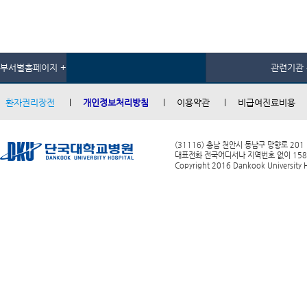
부서별홈페이지 +
관련기관 
환자권리장전
개인정보처리방침
이용약관
비급여진료비용
(31116) 충남 천안시 동남구 망향로 201
대표전화 전국어디서나 지역번호 없이 1588-0
Copyright 2016 Dankook University Ho