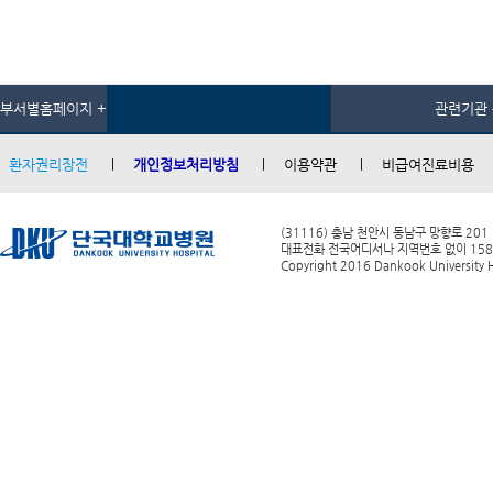
부서별홈페이지 +
관련기관 
환자권리장전
개인정보처리방침
이용약관
비급여진료비용
(31116) 충남 천안시 동남구 망향로 201
대표전화 전국어디서나 지역번호 없이 1588-0
Copyright 2016 Dankook University Ho