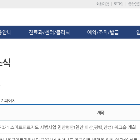
회원가입
로그인
종합검
용안내
진료과/센터/클리닉
예약/조회/발급
소식
스
7 페이지
제목
2021 스마트의료지도 시범사업 천안평안(천안,아산,평택,안성) 워크숍 개최
충남응급의료지원센터 ‘2021년 충청남도 응급의료 발전을 위한 워크숍’ 성료