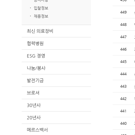
입찰정보
449
채용정보
448
최신 의료장비
447
협력병원
446
ESG 경영
445
나눔/봉사
444
발전기금
443
브로셔
442
30년사
441
20년사
440
메르스백서