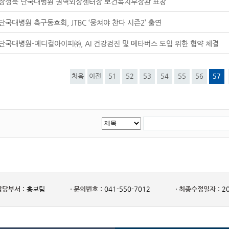
장성욱 단국대병원 권역외상센터장 보건복지부장관 표창
단국대병원 축구동호회, JTBC ‘뭉쳐야 찬다 시즌2’ 출연
단국대병원-메디컬아이피㈜, AI 건강검진 및 메타버스 도입 위한 협약 체결
처음
이전
51
52
53
54
55
56
57
담당부서 :
홍보팀
문의번호 :
041-550-7012
최종수정일자 :
20