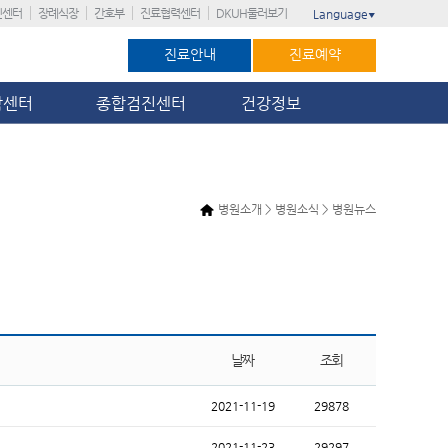
진센터
장례식장
간호부
진료협력센터
DKUH둘러보기
Language
▼
진료안내
진료예약
암센터
종합검진센터
건강정보
병원소개 > 병원소식 > 병원뉴스
날짜
조회
2021-11-19
29878
2021-11-23
29297