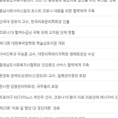
충남사회서비스원과 포스트 코로나 대응을 위한 협력체계 구축
단국대 정유석 교수, 한국의료윤리학회장 선출
코로나19 혈액수급난 극복 위해 교직원 단체 헌혈
제13회 대한복막암학회 학술심포지엄 개최
이비인후과 우승훈 교수, 대한의학레이저학회 명예회장상 수상
충청남도사회복지사협회와 건강증진 서비스 협력체계 구축
윤정호 권역외상센터(신경외과) 교수, 질병관리청장 표창
한시현 감염관리파트장, 국무총리 표창
프로야구 NC다이노스 박민우 선수, 코로나19 환자 치료 의료진에 에너지바 3
제23회 ‘의료 질 향상 QI 경진대회' 성료