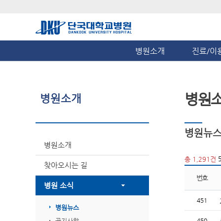
병원소개
진료/이
병원
병원소개
병원뉴
병원소개
5
총 1,291건
찾아오시는 길
번호
병원 소식
451
병원뉴스
공지사항
450