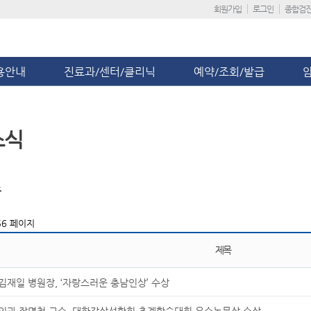
회원가입
로그인
종합검
용안내
진료과/센터/클리닉
예약/조회/발급
소식
스
6 페이지
제목
김재일 병원장, ‘자랑스러운 충남인상’ 수상
외과 장명철 교수, 대한갑상선학회 추계학술대회 우수논문상 수상