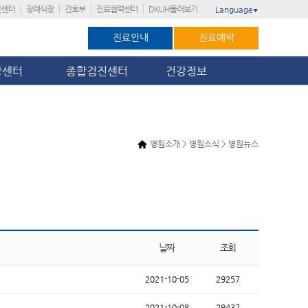
진센터
장례식장
간호부
진료협력센터
DKUH둘러보기
Language
▼
진료안내
진료예약
암센터
종합검진센터
건강정보
병원소개 > 병원소식 > 병원뉴스
날짜
조회
2021-10-05
29257
2021-10-08
29437