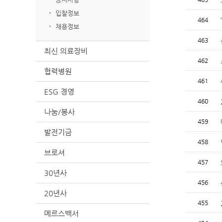
입찰정보
464
채용정보
463
최신 의료장비
462
협력병원
461
ESG 경영
460
나눔/봉사
459
발전기금
458
브로셔
457
30년사
456
20년사
455
메르스백서