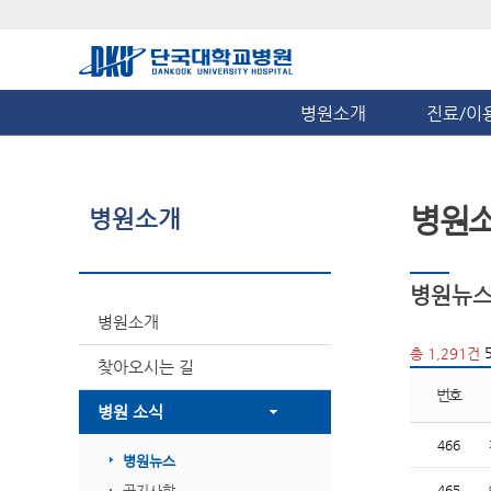
병원소개
진료/이
병원
병원소개
병원뉴
병원소개
5
총 1,291건
찾아오시는 길
번호
병원 소식
466
병원뉴스
공지사항
465