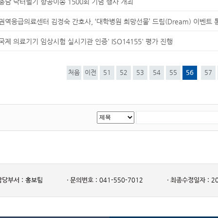
충남 닥터헬기 항공이송 1500회 기념 행사 개최
권역응급의료센터 김정숙 간호사, ‘대학병원 희망선물’ 드림(Dream) 이벤트
국제 의료기기 임상시험 실시기관 인증' ISO14155' 평가 진행
처음
이전
51
52
53
54
55
56
57
담당부서 :
홍보팀
문의번호 :
041-550-7012
최종수정일자 :
20