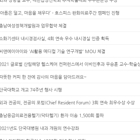
‘아픔은 덜고, 마음을 채우다’ - 호스피스·완화의료주간 캠페인 진행
충남여성정책개발원과 업무협약 체결
소화기센터 내시경검사실, 4회 연속 우수 내시경실 인증 획득
씨앤에이아이와 'AI활용 메디컬 기술 연구개발' MOU 체결
2021 글로벌 산림해양 헬스케어 컨퍼런스에서 이비인후과 우승훈 교수-학술상
따뜻한 커피 한 잔에 감사의 마음을 담아드려요~
단국대학교 개교 74주년 행사 시행
외과 전공의, 전공의 포럼(Chief Resident Forum) 3회 연속 최우수상 수상
충남응급의료전용헬기(닥터헬기) 환자 이송 1,500회 돌파
2021년도 단국대병원 내과 개원의 연수강좌