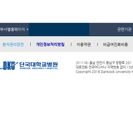
부서별홈페이지 +
관련기관 
환자권리장전
개인정보처리방침
이용약관
비급여진료비용
(31116) 충남 천안시 동남구 망향로 201
대표전화 전국어디서나 지역번호 없이 1588-0
Copyright 2016 Dankook University Ho