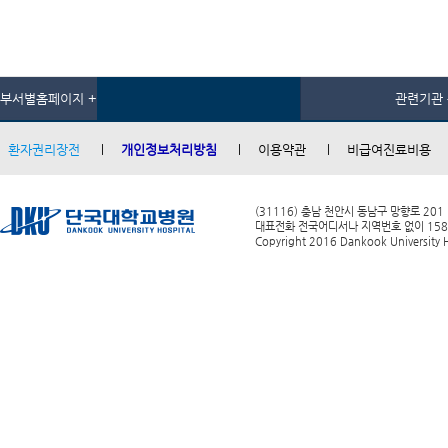
부서별홈페이지 +
관련기관 
환자권리장전
개인정보처리방침
이용약관
비급여진료비용
(31116) 충남 천안시 동남구 망향로 201
대표전화 전국어디서나 지역번호 없이 1588-0
Copyright 2016 Dankook University Ho