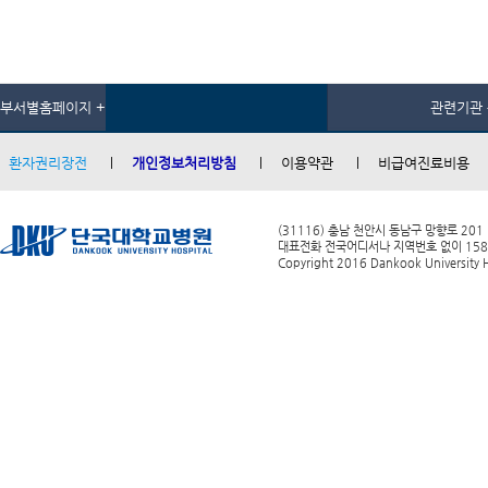
부서별홈페이지 +
관련기관 
환자권리장전
개인정보처리방침
이용약관
비급여진료비용
(31116) 충남 천안시 동남구 망향로 201
대표전화 전국어디서나 지역번호 없이 1588-0
Copyright 2016 Dankook University Ho