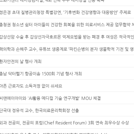
정은경 초대 질병관리청장 특별강연, ‘기후변화 건강영향과 대응방안’ 주제로
충청권 청소년 쉼터 아이들의 건강한 회복을 위한 의료서비스 제공 업무협약 
갑상선암 수술 후 갑상선자극호르몬 억제요법을 받는 폐경 후 여성은 적극적인
핵의학과 손혜주 교수, 유튜브 생중계로 ‘파킨슨병의 분자 생물학적 기전 및 영
환자안전의 날 행사 개최
충남 닥터헬기 항공이송 1500회 기념 행사 개최
아픈 근로자도 소득걱정 없이 쉬세요
씨앤에이아이와 'AI활용 메디컬 기술 연구개발' MOU 체결
단국대 정유석 교수, 한국의료윤리학회장 선출
외과 전공의, 전공의 포럼(Chief Resident Forum) 3회 연속 최우수상 수상