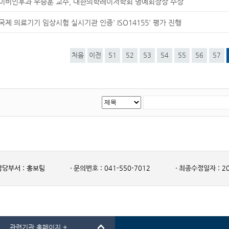
이비인후과 우승훈 교수, 대한의학레이저학회 명예회장상 수상
국제 의료기기 임상시험 실시기관 인증' ISO14155' 평가 진행
처음
이전
51
52
53
54
55
56
57
담당부서 :
홍보팀
문의번호 :
041-550-7012
최종수정일자 :
20
관련기관 홈페이지 +