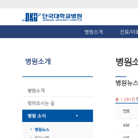
병원소개
진료/이
병원
병원소개
병원뉴
병원소개
5
총 1,291건
찾아오시는 길
번호
병원 소식
436
병원뉴스
공지사항
435