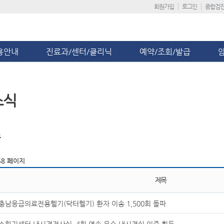
회원가입
로그인
종합검
용안내
진료과/센터/클리닉
예약/조회/발급
소식
스
8 페이지
제목
충남응급의료전용헬기(닥터헬기) 환자 이송 1,500회 돌파
소화기센터 내시경검사실, 4회 연속 우수 내시경실 인증 획득