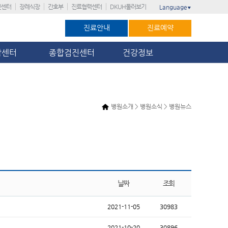
진센터
장례식장
간호부
진료협력센터
DKUH둘러보기
Language
▼
진료안내
진료예약
암센터
종합검진센터
건강정보
병원소개 > 병원소식 > 병원뉴스
날짜
조회
2021-11-05
30983
2021-10-20
30896