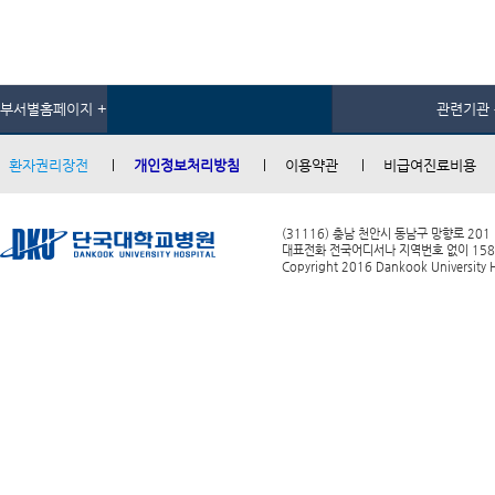
부서별홈페이지 +
관련기관 
환자권리장전
개인정보처리방침
이용약관
비급여진료비용
(31116) 충남 천안시 동남구 망향로 201
대표전화 전국어디서나 지역번호 없이 1588-0
Copyright 2016 Dankook University Ho