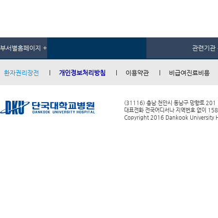
부서별홈페이지 +
관련기관 
환자권리장전
개인정보처리방침
이용약관
비급여진료비용
(31116) 충남 천안시 동남구 망향로 201
대표전화 전국어디서나 지역번호 없이 1588-0
Copyright 2016 Dankook University Ho