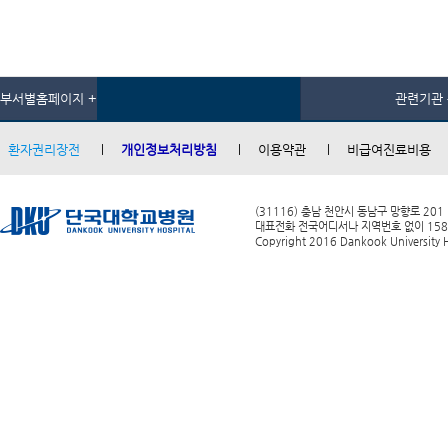
부서별홈페이지 +
관련기관 
환자권리장전
개인정보처리방침
이용약관
비급여진료비용
(31116) 충남 천안시 동남구 망향로 201
대표전화 전국어디서나 지역번호 없이 1588-0
Copyright 2016 Dankook University Ho