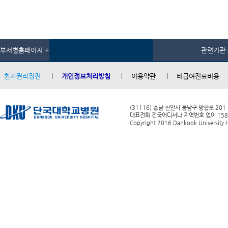
부서별홈페이지 +
관련기관 
환자권리장전
개인정보처리방침
이용약관
비급여진료비용
(31116) 충남 천안시 동남구 망향로 201
대표전화 전국어디서나 지역번호 없이 1588-0
Copyright 2016 Dankook University Ho