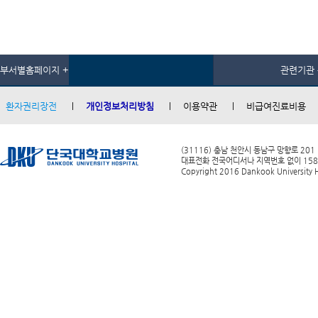
부서별홈페이지 +
관련기관 
환자권리장전
개인정보처리방침
이용약관
비급여진료비용
(31116) 충남 천안시 동남구 망향로 201
대표전화 전국어디서나 지역번호 없이 1588-0
Copyright 2016 Dankook University Ho