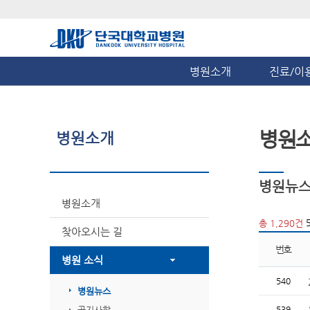
병원소개
진료/이
병원
병원소개
병원뉴
병원소개
5
총 1,290건
찾아오시는 길
번호
병원 소식
540
병원뉴스
공지사항
539