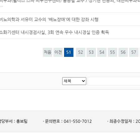
피부과(웰니스 스파 피부연구센터) 홍승필 교수 / 성기현 전공의, 대한피부
…
비뇨의학과 서유미 교수의 '배뇨장애'에 대한 강좌 시행
소화기센터 내시경검사실, 3회 연속 우수 내시경실 인증 획득
처음
이전
51
52
53
54
55
56
57
담당부서 :
홍보팀
문의번호 :
041-550-7012
최종수정일자 :
20