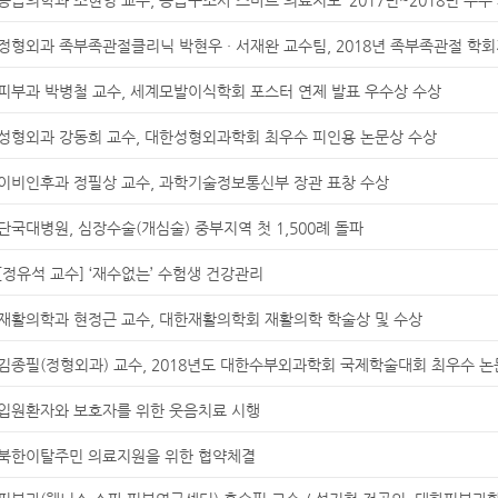
정형외과 족부족관절클리닉 박현우 · 서재완 교수팀, 2018년 족부족관절 학회지
피부과 박병철 교수, 세계모발이식학회 포스터 연제 발표 우수상 수상
성형외과 강동희 교수, 대한성형외과학회 최우수 피인용 논문상 수상
이비인후과 정필상 교수, 과학기술정보통신부 장관 표창 수상
단국대병원, 심장수술(개심술) 중부지역 첫 1,500례 돌파
[정유석 교수] ‘재수없는’ 수험생 건강관리
재활의학과 현정근 교수, 대한재활의학회 재활의학 학술상 및 수상
김종필(정형외과) 교수, 2018년도 대한수부외과학회 국제학술대회 최우수 논
입원환자와 보호자를 위한 웃음치료 시행
북한이탈주민 의료지원을 위한 협약체결