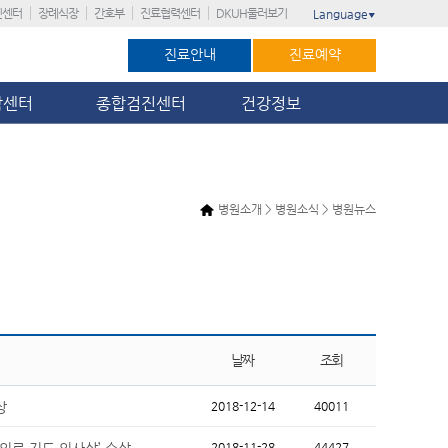
진센터
장례식장
간호부
진료협력센터
DKUH둘러보기
Language
▼
진료안내
진료예약
암센터
종합검진센터
건강정보
병원소개 > 병원소식 > 병원뉴스
날짜
조회
상
2018-12-14
40011
 의료 지도 의사상’ 수상
2018-11-28
44427