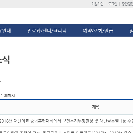
회원가입
로그인
종합검
용안내
진료과/센터/클리닉
예약/조회/발급
소식
스
1 페이지
제목
2018년 재난의료 종합훈련대회에서 보건복지부장관상 및 재난골든벨 1등 수
응급의학과 조현영 교수, 응급구조사 스마트 의료지도 ‘2017년~2018년 우수