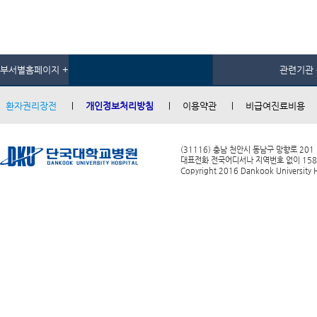
부서별홈페이지 +
관련기관 
환자권리장전
개인정보처리방침
이용약관
비급여진료비용
(31116) 충남 천안시 동남구 망향로 201
대표전화 전국어디서나 지역번호 없이 1588-0
Copyright 2016 Dankook University Ho