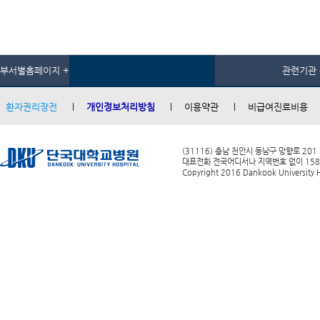
부서별홈페이지 +
관련기관 
환자권리장전
개인정보처리방침
이용약관
비급여진료비용
(31116) 충남 천안시 동남구 망향로 201
대표전화 전국어디서나 지역번호 없이 1588-0
Copyright 2016 Dankook University Ho